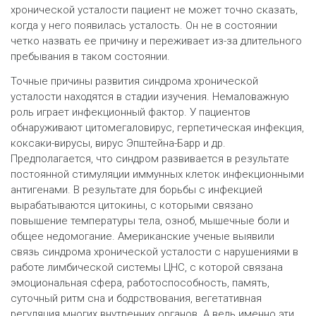
хронической усталости пациент не может точно сказать,
когда у него появилась усталость. Он не в состоянии
четко назвать ее причину и переживает из-за длительного
пребывания в таком состоянии.
Точные причины развития синдрома хронической
усталости находятся в стадии изучения. Немаловажную
роль играет инфекционный фактор. У пациентов
обнаруживают цитомегаловирус, герпетическая инфекция,
коксаки-вирусы, вирус Эпштейна-Барр и др.
Предполагается, что синдром развивается в результате
постоянной стимуляции иммунных клеток инфекционными
антигенами. В результате для борьбы с инфекцией
вырабатываются цитокины, с которыми связано
повышение температуры тела, озноб, мышечные боли и
общее недомогание. Американские ученые выявили
связь синдрома хронической усталости с нарушениями в
работе лимбической системы ЦНС, с которой связана
эмоциональная сфера, работоспособность, память,
суточный ритм сна и бодрствования, вегетативная
регуляция многих внутренних органов. А ведь именно эти