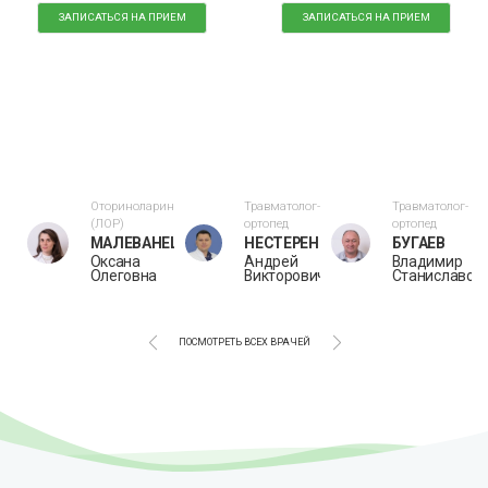
ЗАПИСАТЬСЯ НА ПРИЕМ
ЗАПИСАТЬСЯ НА ПРИЕМ
ог
Оториноларинголог
Травматолог-
Травматолог-
(ЛОР)
ортопед
ортопед
МАЛЕВАНЕЦ
НЕСТЕРЕНКО
БУГАЕВ
на
Оксана
Андрей
Владимир
Олеговна
Викторович
Станиславов
ПОСМОТРЕТЬ ВСЕХ ВРАЧЕЙ