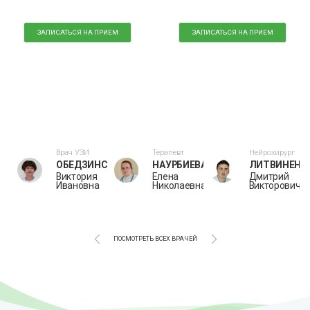
ЗАПИСАТЬСЯ НА ПРИЕМ
ЗАПИСАТЬСЯ НА ПРИЕМ
рг
Врач УЗИ
Терапевт
Нейрохирург
В
ОБЕДЗИНСКАЯ
НАУРБИЕВА
ЛИТВИНЕНК
Виктория
Елена
Дмитрий
рович
Ивановна
Николаевна
Викторович
ПОСМОТРЕТЬ ВСЕХ ВРАЧЕЙ