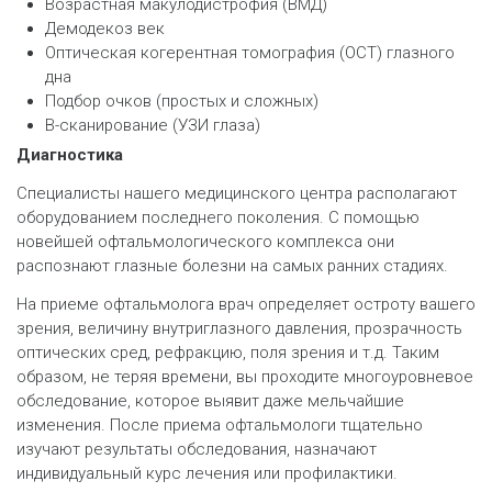
Возрастная макулодистрофия (ВМД)
Демодекоз век
Оптическая когерентная томография (ОСТ) глазного
дна
Подбор очков (простых и сложных)
В-сканирование (УЗИ глаза)
Диагностика
Специалисты нашего медицинского центра располагают
оборудованием последнего поколения. С помощью
новейшей офтальмологического комплекса они
распознают глазные болезни на самых ранних стадиях.
На приеме офтальмолога врач определяет остроту вашего
зрения, величину внутриглазного давления, прозрачность
оптических сред, рефракцию, поля зрения и т.д. Таким
образом, не теряя времени, вы проходите многоуровневое
обследование, которое выявит даже мельчайшие
изменения. После приема офтальмологи тщательно
изучают результаты обследования, назначают
индивидуальный курс лечения или профилактики.