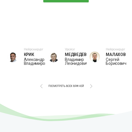
рг
Нейрохирург
Уролог
Нейрохирург
АДОВ
КРИК
МЕДВЕДЕВ
МАЛАХОВ
Александр
Владимир
Сергей
дрович
Владимирович
Леонидович
Борисович
ПОСМОТРЕТЬ ВСЕХ ВРАЧЕЙ