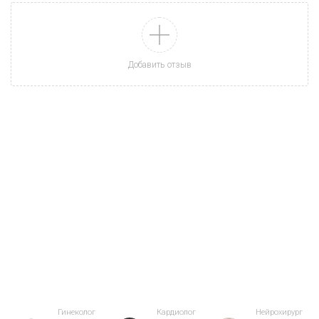
Добавить отзыв
Ваш отзыв
Оценка:
Превосходный врач!
Гинеколог
Кардиолог
Нейрохирург